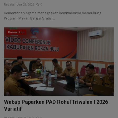
Redaksi
Apr 23, 2026
0
Buku
Kementerian Agama menegaskan komitmennya mendukung
Program Makan Bergizi Gratis ...
Alam Raya
Rokan Hulu
Kolom
Galeri Foto
Wabup Paparkan PAD Rohul Triwulan I 2026
Variatif
Redaksi
Apr 21, 2026
0