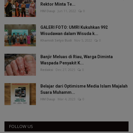
Rektor Minta Te...
HM Daup
Jun 11, 2022
0
GALERI FOTO: UMRI Kukuhkan 992
Wisudawan dalam Wisuda k...
Khamidi Setyo Budi
Nov 5, 2022
0
Banjir Meluas di Riau, Warga Diminta
Waspada Penyakit K...
Redaksi
Dec 27, 2025
0
Belajar dari Optimisme Media Islam Majalah
Suara Muhamm...
HM Daup
Mar 4, 2023
0
FOLLOW US