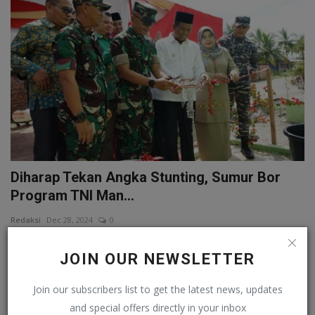
Diharap Tekan Angka Stunting, Sumur Bor
Program TNI Man...
Redaksi
Dec 28, 2024
0
Peresmian ini dihadiri Kasiter Korem 031 Wira Bima, Letkol Inf
N.Wahyu Nugroho, ...
JOIN OUR NEWSLETTER
Join our subscribers list to get the latest news, updates
Whats Up!
and special offers directly in your inbox