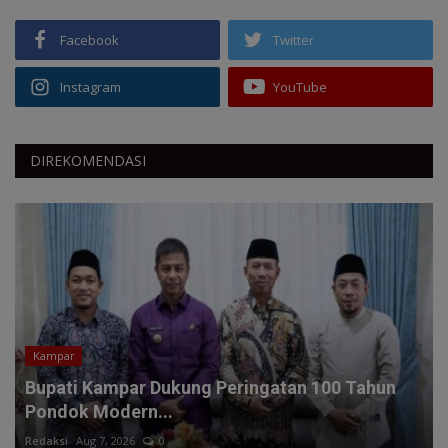
Facebook
Twitter
Instagram
YouTube
DIREKOMENDASI
Kampar
Bupati Kampar Dukung Peringatan 100 Tahun
Pondok Modern...
Redaksi
Aug 7, 2026
0