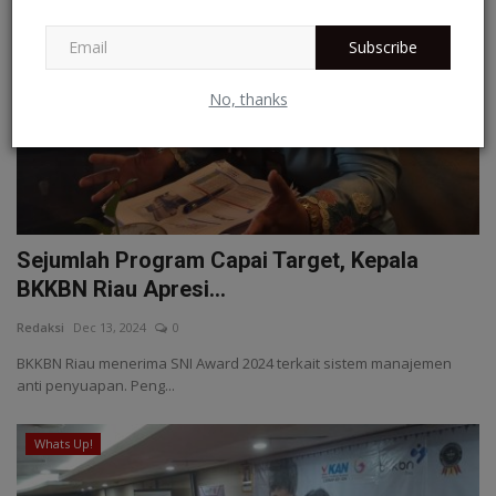
Subscribe
No, thanks
Sejumlah Program Capai Target, Kepala
BKKBN Riau Apresi...
Redaksi
Dec 13, 2024
0
BKKBN Riau menerima SNI Award 2024 terkait sistem manajemen
anti penyuapan. Peng...
Whats Up!