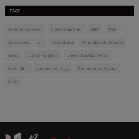
TAGS
Kemendikdasmen
Universitas Riau
UNRI
UMRI
mahasiswa
uir
Pekanbaru
Pendidikan Indonesia
siswa
muhammadiyah
Universitas Islam Riau
Abdul Mu'ti
pendidikan tinggi
Kementerian Agama
Rektor