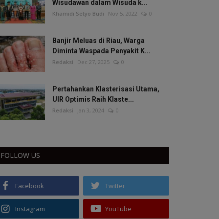
Wisudawan dalam Wisuda k...
Khamidi Setyo Budi
Nov 5, 2022
0
Banjir Meluas di Riau, Warga
Diminta Waspada Penyakit K...
Redaksi
Dec 27, 2025
0
Pertahankan Klasterisasi Utama,
UIR Optimis Raih Klaste...
Redaksi
Jan 3, 2024
0
FOLLOW US
Facebook
Twitter
Instagram
YouTube