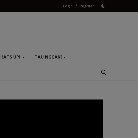
/
Login
Register
HATS UP!
TAU NGGAK?