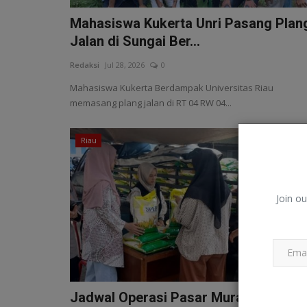
Mahasiswa Kukerta Unri Pasang Plan
Jalan di Sungai Ber...
Redaksi
Jul 28, 2026
0
Mahasiswa Kukerta Berdampak Universitas Riau
memasang plang jalan di RT 04 RW 04...
Riau
Join ou
Jadwal Operasi Pasar Murah Riau 28-