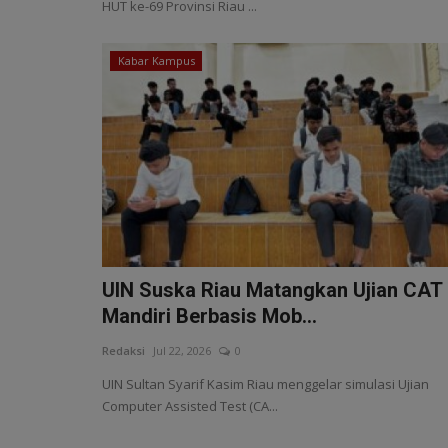
HUT ke-69 Provinsi Riau ...
Kabar Kampus
UIN Suska Riau Matangkan Ujian CAT
Mandiri Berbasis Mob...
Redaksi
Jul 22, 2026
0
UIN Sultan Syarif Kasim Riau menggelar simulasi Ujian
Computer Assisted Test (CA...