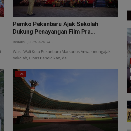
Pemko Pekanbaru Ajak Sekolah
Dukung Penayangan Film Pra...
Redaksi
Jul 29, 2026
0
i
Wakil Wali Kota Pekanbaru Markarius Anwar mengajak
sekolah, Dinas Pendidikan, da...
Riau