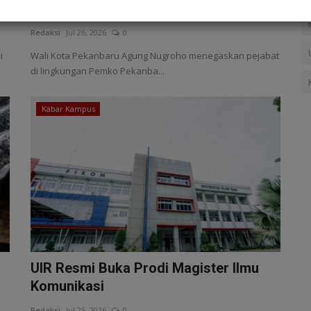
Pejabat yang Berkinerja...
Redaksi
Jul 26, 2026
0
i
Wali Kota Pekanbaru Agung Nugroho menegaskan pejabat
di lingkungan Pemko Pekanba...
Kabar Kampus
UIR Resmi Buka Prodi Magister Ilmu
Komunikasi
Redaksi
Jul 25, 2026
0