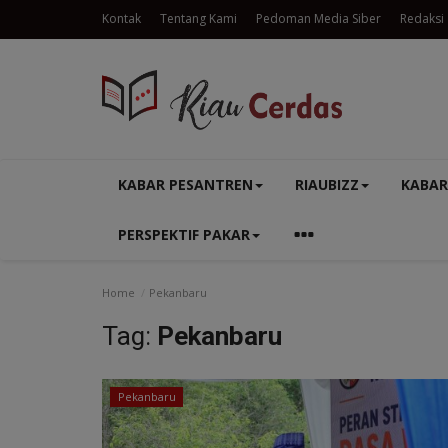
Kontak
Tentang Kami
Pedoman Media Siber
Redaksi
KABAR PESANTREN
RIAUBIZZ
KABAR
PERSPEKTIF PAKAR
Home
Pekanbaru
Tag:
Pekanbaru
Pekanbaru