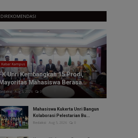
DIREKOMENDASI
Kabar Kampus
FK Unri Kembangkan 15 Prodi,
Mayoritas Mahasiswa Berasa...
Redaksi
Aug 5, 2026
0
Mahasiswa Kukerta Unri Bangun
Kolaborasi Pelestarian Bu...
Redaksi
Aug 5, 2026
0