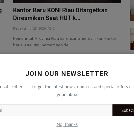
g
Kantor Baru KONI Riau Ditargetkan
Diresmikan Saat HUT k...
Redaksi
Jul 28, 2026
0
Pemerintah Provinsi Riau berencana meresmikan kantor
baru KONI Riau bersamaan de...
Pekanbaru
JOIN OUR NEWSLETTER
r subscribers list to get the latest news, updates and special offers dir
your inbox
Subscr
No, thanks
Wali Kota Pekanbaru Ancam Ganti