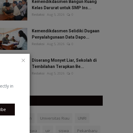
Kemendikdasmen Bangun Ruang
Kelas Darurat untuk SMP Ins...
Redaksi
Aug 5, 2026
0
Kemendikdasmen Selidiki Dugaan
Penyalahgunaan Data Dapo...
Redaksi
Aug 5, 2026
0
Diserang Monyet Liar, Sekolah di
Tembilahan Terapkan Be...
Redaksi
Aug 5, 2026
0
ectly in
TAGS
ibe
Kemendikdasmen
Universitas Riau
UNRI
UMRI
mahasiswa
uir
siswa
Pekanbaru