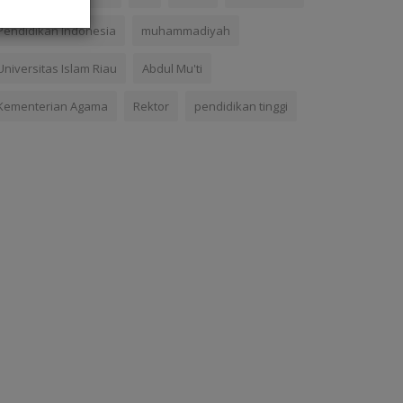
Pendidikan Indonesia
muhammadiyah
Universitas Islam Riau
Abdul Mu'ti
Kementerian Agama
Rektor
pendidikan tinggi