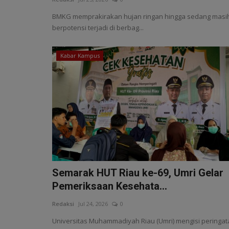
BMKG memprakirakan hujan ringan hingga sedang masi
berpotensi terjadi di berbag...
Kabar Kampus
Semarak HUT Riau ke-69, Umri Gelar
Pemeriksaan Kesehata...
Redaksi
Jul 24, 2026
0
Universitas Muhammadiyah Riau (Umri) mengisi peringat