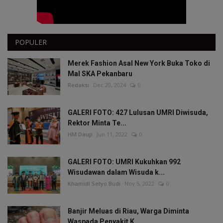
POPULER
Merek Fashion Asal New York Buka Toko di
Mal SKA Pekanbaru
Redaksi
Dec 20, 2024
0
GALERI FOTO: 427 Lulusan UMRI Diwisuda,
Rektor Minta Te...
HM Daup
Jun 11, 2022
0
GALERI FOTO: UMRI Kukuhkan 992
Wisudawan dalam Wisuda k...
Khamidi Setyo Budi
Nov 5, 2022
0
Banjir Meluas di Riau, Warga Diminta
Waspada Penyakit K...