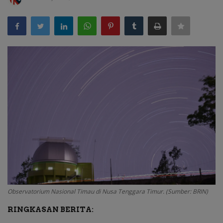
Kabar Kampus
Kabar Sekolah
Kabar Madrasah
Whats Up!
Tau Nggak?
Perspektif Pakar
Pariwara
Observatorium Nasional Timau di Nusa Tenggara Timur. (Sumber: BRIN)
Kabar Beasiswa
RINGKASAN BERITA:
Vocation Ways