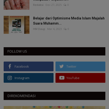
Redaksi
Dec 27, 2025
0
Belajar dari Optimisme Media Islam Majalah
Suara Muhamm...
HM Daup
Mar 4, 2023
0
FOLLOW US
Facebook
Twitter
Instagram
YouTube
DIREKOMENDASI