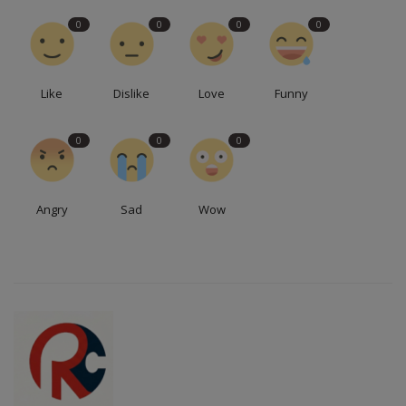
0
0
0
0
Like
Dislike
Love
Funny
0
0
0
Angry
Sad
Wow