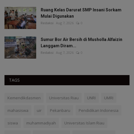
Ruang Kelas Darurat SMP Insani Sorkam
Mulai Digunakan
Redaksi
Aug 7, 2026
0
Sumur Bor Air Bersih di Musholla Alfaizin
Langgam Diram...
Redaksi
Aug 7, 2026
0
TAGS
Kemendikdasmen
Universitas Riau
UNRI
UMRI
mahasiswa
uir
Pekanbaru
Pendidikan Indonesia
siswa
muhammadiyah
Universitas Islam Riau