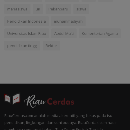
mahasiswa
uir
Pekanbaru
siswa
Pendidikan Indonesia
muhammadiyah
Universitas Islam Riau
Abdul Mu'ti
Kementerian Agama
pendidikan tinggi
Rektor
RiauCerdas.com adalah media alternatif yang fokus pada isu
pendidikan, lingkungan dan seni budaya. RiauCerdas.com hadir
membawa semangat bahwa Tiap Orang Berhak Terdidik.