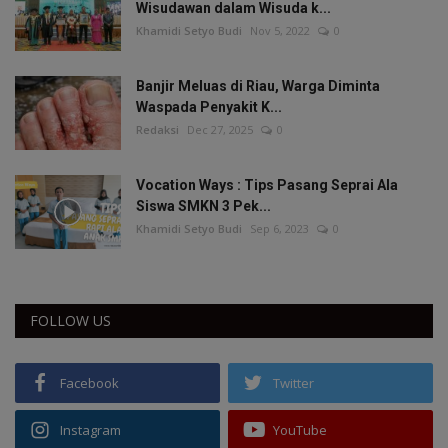
Wisudawan dalam Wisuda k...
Khamidi Setyo Budi
Nov 5, 2022
0
Banjir Meluas di Riau, Warga Diminta
Waspada Penyakit K...
Redaksi
Dec 27, 2025
0
Vocation Ways : Tips Pasang Seprai Ala
Siswa SMKN 3 Pek...
Khamidi Setyo Budi
Sep 6, 2023
0
FOLLOW US
Facebook
Twitter
Instagram
YouTube