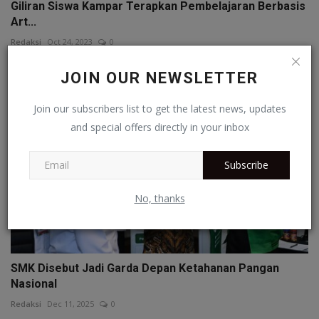
Giliran Siswa Kampar Terapkan Pembelajaran Berbasis
Art...
Redaksi
Oct 24, 2023
0
JOIN OUR NEWSLETTER
Join our subscribers list to get the latest news, updates
and special offers directly in your inbox
Subscribe
No, thanks
SMK Disebut Jadi Garda Depan Ketahanan Pangan
Nasional
Redaksi
Dec 11, 2025
0