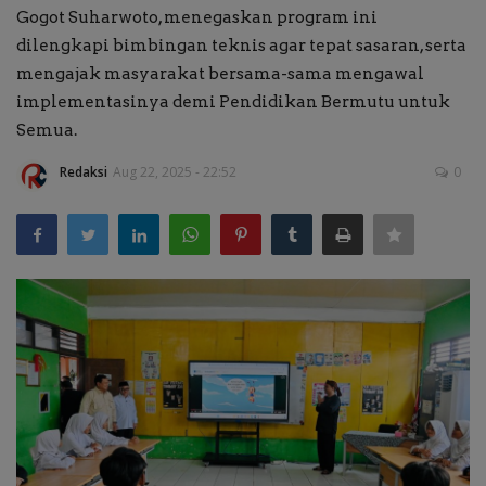
Gogot Suharwoto, menegaskan program ini
Kabar Kampus
dilengkapi bimbingan teknis agar tepat sasaran, serta
mengajak masyarakat bersama-sama mengawal
Kabar Sekolah
implementasinya demi Pendidikan Bermutu untuk
Semua.
Kabar Madrasah
Redaksi
Aug 22, 2025 - 22:52
0
Whats Up!
Tau Nggak?
Perspektif Pakar
Pariwara
Kabar Beasiswa
Vocation Ways