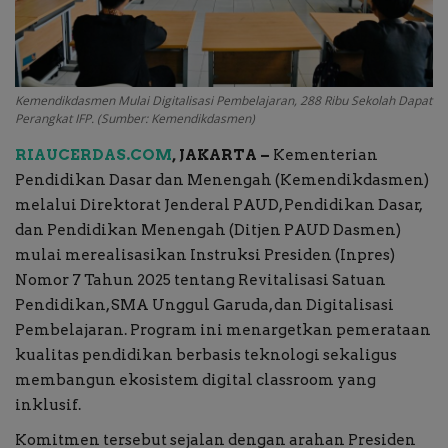
Buku
Alam Raya
Kemendikdasmen Mulai Digitalisasi Pembelajaran, 288 Ribu Sekolah Dapat
Perangkat IFP. (Sumber: Kemendikdasmen)
Kolom
RIAUCERDAS.COM
, JAKARTA –
Kementerian
Pendidikan Dasar dan Menengah (Kemendikdasmen)
Galeri Foto
melalui Direktorat Jenderal PAUD, Pendidikan Dasar,
dan Pendidikan Menengah (Ditjen PAUD Dasmen)
mulai merealisasikan Instruksi Presiden (Inpres)
Nomor 7 Tahun 2025 tentang Revitalisasi Satuan
Pendidikan, SMA Unggul Garuda, dan Digitalisasi
Pembelajaran. Program ini menargetkan pemerataan
kualitas pendidikan berbasis teknologi sekaligus
membangun ekosistem digital classroom yang
inklusif.
Komitmen tersebut sejalan dengan arahan Presiden