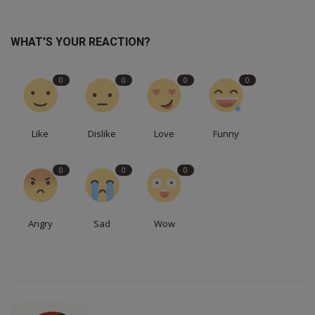
WHAT'S YOUR REACTION?
0
0
0
0
Like
Dislike
Love
Funny
0
0
0
Angry
Sad
Wow