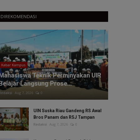
DIREKOMENDASI
Kabar Kampus
Mahasiswa Teknik Perminyakan UIR
Belajar Langsung Prose...
Redaksi
Aug 7, 2026
0
UIN Suska Riau Gandeng RS Awal
Bros Panam dan RSJ Tampan
Redaksi
Aug 7, 2026
0