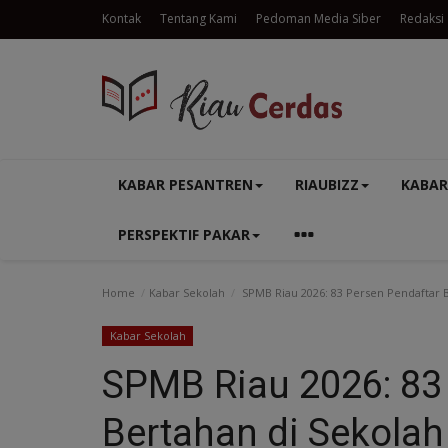
Kontak
Tentang Kami
Pedoman Media Siber
Redaksi
KABAR PESANTREN
RIAUBIZZ
KABAR
PERSPEKTIF PAKAR
Home
Kabar Sekolah
SPMB Riau 2026: 83 Persen Pendaftar B
Kabar Sekolah
SPMB Riau 2026: 83
Bertahan di Sekolah