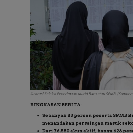
Ilustrasi Seleksi Penerimaan Murid Baru atau SPMB. (Sumber:
RINGKASAN BERITA:
Sebanyak 83 persen peserta SPMB Ri
menandakan persaingan masuk sekola
Dari 76.580 akun aktif, hanya 626 p