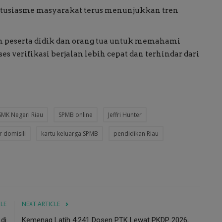
 antusiasme masyarakat terus menunjukkan tren
on peserta didik dan orang tua untuk memahami
s verifikasi berjalan lebih cepat dan terhindar dari
SMK Negeri Riau
SPMB online
Jeffri Hunter
r domisili
kartu keluarga SPMB
pendidikan Riau
CLE
NEXT ARTICLE
di
Kemenag Latih 4.241 Dosen PTK Lewat PKDP 2026,