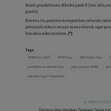
Sejak pendaftaran dibuka pada 8 Juni lalu,
positif.
Karena itu, panitia mengimbau seluruh cal
petunjuk teknis secara menyeluruh agar prose
kendala administrasi.
(*)
Tags:
SPMB Riau 2026
PPDB Riau
SMA Negeri Riau
pendaftaran sekolah Riau
jalur prestasi SPMB
jalu
sekolah negeri Pekanbaru
PREVIOUS ARTI
Pemprov Riau Hentikan Tambang Tanpa Izin 