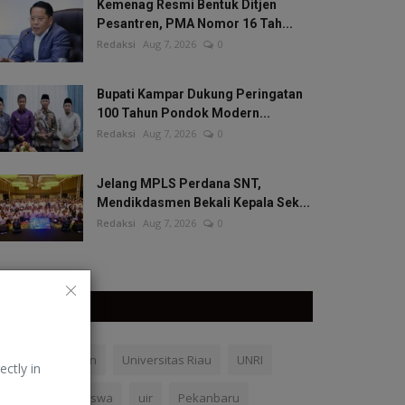
Kemenag Resmi Bentuk Ditjen
Pesantren, PMA Nomor 16 Tah...
Redaksi
Aug 7, 2026
0
Bupati Kampar Dukung Peringatan
100 Tahun Pondok Modern...
Redaksi
Aug 7, 2026
0
Jelang MPLS Perdana SNT,
Mendikdasmen Bekali Kepala Sek...
Redaksi
Aug 7, 2026
0
TAGS
Kemendikdasmen
Universitas Riau
UNRI
ectly in
UMRI
mahasiswa
uir
Pekanbaru