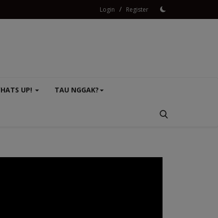
/
Login
Register
HATS UP!
TAU NGGAK?