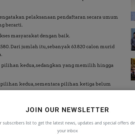
, mengatakan pelaksanaan pendaftaran secara umum
g berarti.
akses masyarakat dengan baik.
580. Dari jumlah itu, sebanyak 63.820 calon murid
.
 pilihan kedua, sedangkan yang memilih hingga
pilihan kedua, sementara pilihan ketiga belum
temui saat ini justru berkaitan dengan
JOIN OUR NEWSLETTER
h memerlukan pemahaman lebih lanjut mengenai
r subscribers list to get the latest news, updates and special offers dir
asing jalur pendaftaran.
your inbox