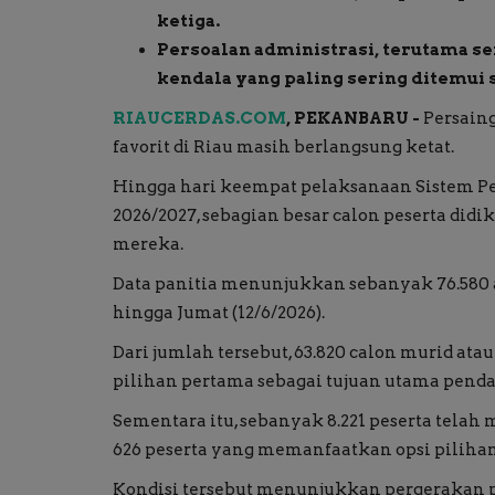
ketiga.
Persoalan administrasi, terutama ser
kendala yang paling sering ditemui 
RIAUCERDAS.COM
, PEKANBARU -
Persain
favorit di Riau masih berlangsung ketat.
Hingga hari keempat pelaksanaan Sistem P
2026/2027, sebagian besar calon peserta did
mereka.
Data panitia menunjukkan sebanyak 76.580 a
hingga Jumat (12/6/2026).
Dari jumlah tersebut, 63.820 calon murid at
pilihan pertama sebagai tujuan utama penda
Sementara itu, sebanyak 8.221 peserta tela
626 peserta yang memanfaatkan opsi pilihan
Kondisi tersebut menunjukkan pergerakan pe