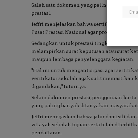
Salah satu dokumen yang paling sering menjad
prestasi.
Jeffri menjelaskan bahwa sertifikat tingkat 
Pusat Prestasi Nasional agar proses verifik
Sedangkan untuk prestasi tingkat kabupaten
melampirkan surat keputusan atau surat ke
maupun lembaga penyelenggara kegiatan.
"Hal ini untuk mengantisipasi agar sertifikat
verifikator sekolah agak sulit memastika
digandakan," tuturnya.
Selain dokumen prestasi, penggunaan kartu k
yang paling banyak ditanyakan masyarakat 
Jeffri menegaskan bahwa jalur domisili dan
wilayah sekolah tujuan serta telah diterbi
pendaftaran.