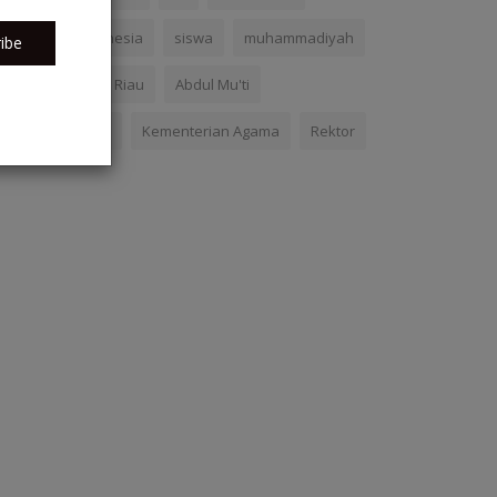
Pendidikan Indonesia
siswa
muhammadiyah
ibe
Universitas Islam Riau
Abdul Mu'ti
pendidikan tinggi
Kementerian Agama
Rektor