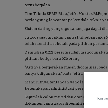
terus berjalan.
Tim Teknis SPMB Riau, Jeffri Hunter, M.Pd
berlangsung lancar tanpa kendala teknis yan
Sistem daring yang digunakan juga dapat di
Hingga saat ini akun yang aktif sebanyak 76.
telah memilih sekolah pada pilihan pertama
Kemudian 8.221 peserta sudah menggunakan
pilihan ketiga baru 626 orang.
"Artinya pergerakan masih didominasi pada 
banyak digunakan," kata Jeffri.
Menurutnya, tantangan yang lebih banyak di
kelengkapan administrasi peserta.
Sejumlah calon murid dan orang tua masi
Join ou
dokumen yang harus dipenuhi pada masing-m