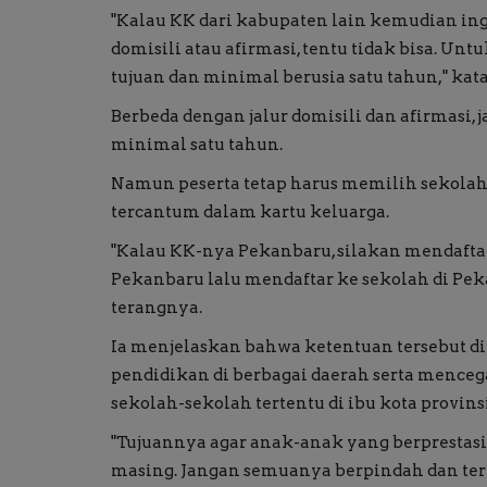
"Kalau KK dari kabupaten lain kemudian ing
domisili atau afirmasi, tentu tidak bisa. Unt
tujuan dan minimal berusia satu tahun," kat
Berbeda dengan jalur domisili dan afirmasi,
minimal satu tahun.
Namun peserta tetap harus memilih sekolah
tercantum dalam kartu keluarga.
"Kalau KK-nya Pekanbaru, silakan mendaftar 
Pekanbaru lalu mendaftar ke sekolah di Pekanb
terangnya.
Ia menjelaskan bahwa ketentuan tersebut
pendidikan di berbagai daerah serta menceg
sekolah-sekolah tertentu di ibu kota provinsi
"Tujuannya agar anak-anak yang berprestasi
masing. Jangan semuanya berpindah dan terp