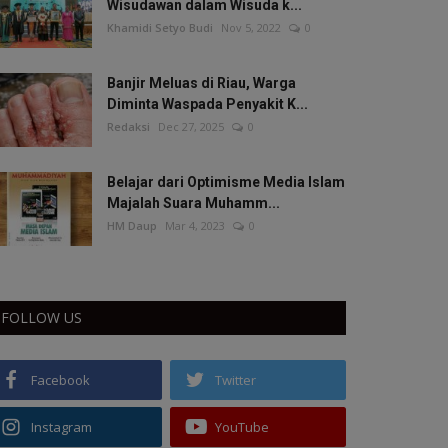
Wisudawan dalam Wisuda k...
Khamidi Setyo Budi
Nov 5, 2022
0
Banjir Meluas di Riau, Warga
Diminta Waspada Penyakit K...
Redaksi
Dec 27, 2025
0
Belajar dari Optimisme Media Islam
Majalah Suara Muhamm...
HM Daup
Mar 4, 2023
0
FOLLOW US
Facebook
Twitter
Instagram
YouTube