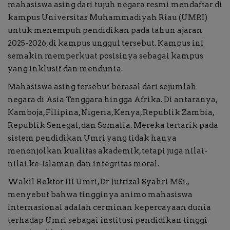
mahasiswa asing dari tujuh negara resmi mendaftar di
kampus Universitas Muhammadiyah Riau (UMRI)
Buku
untuk menempuh pendidikan pada tahun ajaran
2025-2026, di kampus unggul tersebut. Kampus ini
Alam Raya
semakin memperkuat posisinya sebagai kampus
yang inklusif dan mendunia.
Kolom
Mahasiswa asing tersebut berasal dari sejumlah
negara di Asia Tenggara hingga Afrika. Di antaranya,
Galeri Foto
Kamboja, Filipina, Nigeria, Kenya, Republik Zambia,
Republik Senegal, dan Somalia. Mereka tertarik pada
sistem pendidikan Umri yang tidak hanya
menonjolkan kualitas akademik, tetapi juga nilai-
nilai ke-Islaman dan integritas moral.
Wakil Rektor III Umri, Dr Jufrizal Syahri MSi.,
menyebut bahwa tingginya animo mahasiswa
internasional adalah cerminan kepercayaan dunia
terhadap Umri sebagai institusi pendidikan tinggi