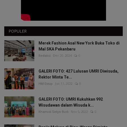
POPULER
Merek Fashion Asal New York Buka Toko di
Mal SKA Pekanbaru
Redaksi
Dec 20, 2024
0
GALERI FOTO: 427 Lulusan UMRI Diwisuda,
Rektor Minta Te...
HM Daup
Jun 11, 2022
0
GALERI FOTO: UMRI Kukuhkan 992
Wisudawan dalam Wisuda k...
Khamidi Setyo Budi
Nov 5, 2022
0