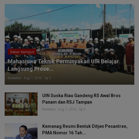
Kabar Kampus
Mahasiswa Teknik Perminyakan UIR Belajar
Langsung Prose...
Redaksi
Aug 7, 2026
0
UIN Suska Riau Gandeng RS Awal Bros
Panam dan RSJ Tampan
Redaksi
Aug 7, 2026
0
Kemenag Resmi Bentuk Ditjen Pesantren,
PMA Nomor 16 Tah...