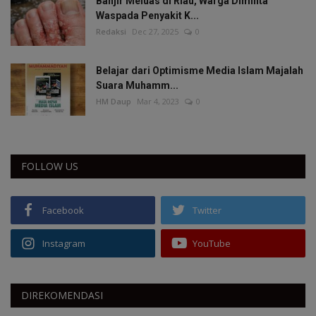
Banjir Meluas di Riau, Warga Diminta
Waspada Penyakit K...
Redaksi
Dec 27, 2025
0
Belajar dari Optimisme Media Islam Majalah
Suara Muhamm...
HM Daup
Mar 4, 2023
0
FOLLOW US
Facebook
Twitter
Instagram
YouTube
DIREKOMENDASI