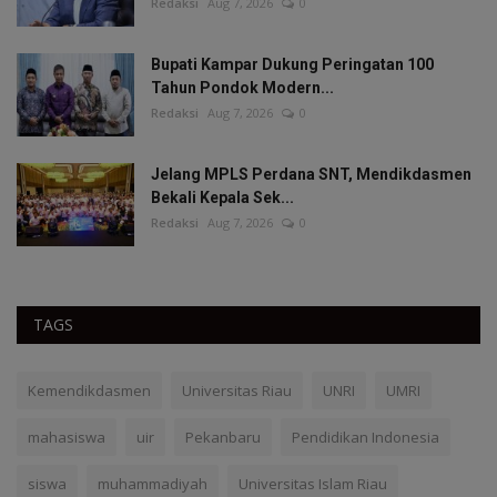
Redaksi
Aug 7, 2026
0
Bupati Kampar Dukung Peringatan 100
Tahun Pondok Modern...
Redaksi
Aug 7, 2026
0
Jelang MPLS Perdana SNT, Mendikdasmen
Bekali Kepala Sek...
Redaksi
Aug 7, 2026
0
TAGS
Kemendikdasmen
Universitas Riau
UNRI
UMRI
mahasiswa
uir
Pekanbaru
Pendidikan Indonesia
siswa
muhammadiyah
Universitas Islam Riau