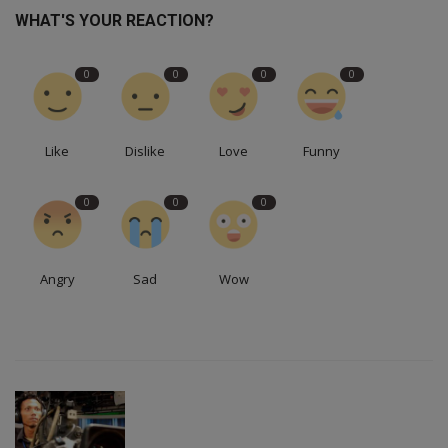
WHAT'S YOUR REACTION?
0
0
0
0
Like
Dislike
Love
Funny
0
0
0
Angry
Sad
Wow