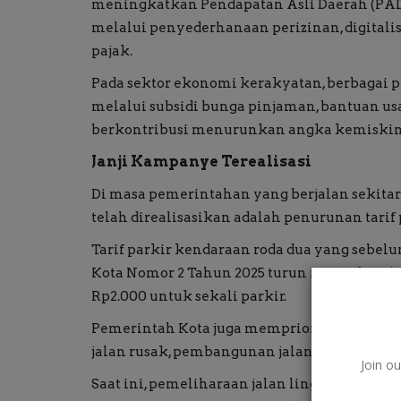
meningkatkan Pendapatan Asli Daerah (PAD) 
melalui penyederhanaan perizinan, digital
pajak.
Pada sektor ekonomi kerakyatan, berbagai
melalui subsidi bunga pinjaman, bantuan us
berkontribusi menurunkan angka kemiskinan
Janji Kampanye Terealisasi
Di masa pemerintahan yang berjalan sekitar 
telah direalisasikan adalah penurunan tarif 
Tarif parkir kendaraan roda dua yang sebel
Kota Nomor 2 Tahun 2025 turun menjadi Rp1.
Rp2.000 untuk sekali parkir.
Pemerintah Kota juga memprioritaskan pem
jalan rusak, pembangunan jalan mantap, pen
Join ou
Saat ini, pemeliharaan jalan lingkungan tela