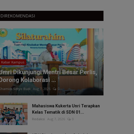
DIREKOMENDASI
Kabar Kampus
Umri Dikunjungi Mentri Besar Perlis,
Dorong Kolaborasi ...
Khamidi Setyo Budi
Aug 7, 2026
0
Mahasiswa Kukerta Unri Terapkan
Kelas Tematik di SDN 01...
Redaksi
Aug 7, 2026
0