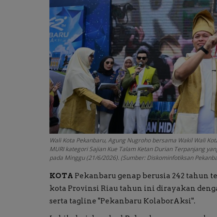
Wali Kota Pekanbaru, Agung Nugroho bersama Wakil Wali Kota
MURI kategori Sajian Kue Talam Ketan Durian Terpanjang yang 
pada Minggu (21/6/2026). (Sumber: Diskominfotiksan Pekanb
KOTA
Pekanbaru genap berusia 242 tahun tepa
kota Provinsi Riau tahun ini dirayakan den
serta tagline "Pekanbaru KolaborAksi".