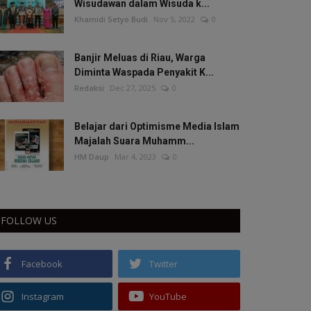
Wisudawan dalam Wisuda k...
Khamidi Setyo Budi
Nov 5, 2022
0
Banjir Meluas di Riau, Warga
Diminta Waspada Penyakit K...
Redaksi
Dec 27, 2025
0
Belajar dari Optimisme Media Islam
Majalah Suara Muhamm...
HM Daup
Mar 4, 2023
0
FOLLOW US
Facebook
Twitter
Instagram
YouTube