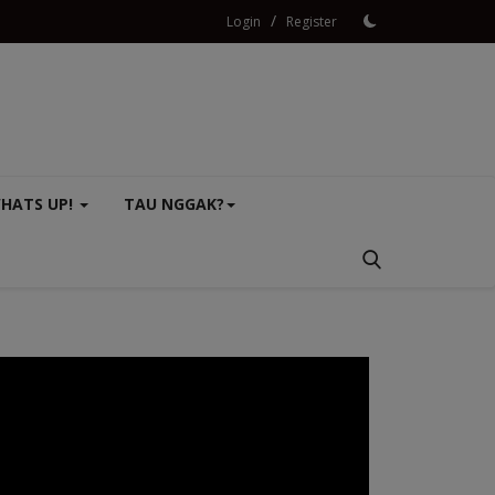
/
Login
Register
HATS UP!
TAU NGGAK?