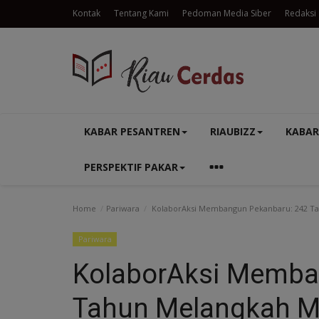
Kontak
Tentang Kami
Pedoman Media Siber
Redaksi
KABAR PESANTREN
RIAUBIZZ
KABAR
PERSPEKTIF PAKAR
Home
Pariwara
KolaborAksi Membangun Pekanbaru: 242 Ta
Pariwara
KolaborAksi Memba
Tahun Melangkah Me