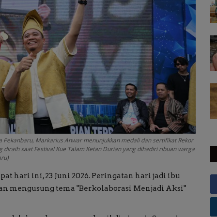
 Pekanbaru, Markarius Anwar menunjukkan medali dan sertifikat Rekor
diraih saat Festival Kue Talam Ketan Durian yang dihadiri ribuan warga
aru)
t hari ini, 23 Juni 2026. Peringatan hari jadi ibu
gan mengusung tema "Berkolaborasi Menjadi Aksi"