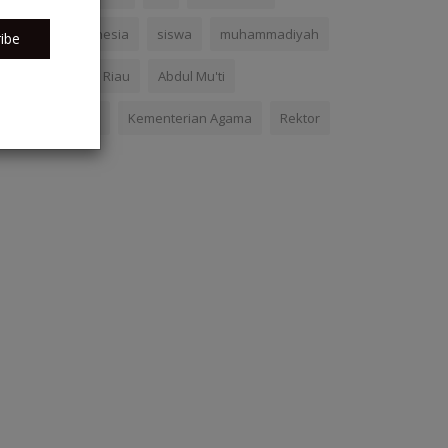
Pendidikan Indonesia
siswa
muhammadiyah
ibe
Universitas Islam Riau
Abdul Mu'ti
pendidikan tinggi
Kementerian Agama
Rektor