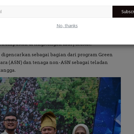
ase di 15 kecamatan sebagai upaya meningkatkan
lingkungan yang lebih bersih, serta
Subscr
No, thanks
kus utama pemerintah melalui pembentukan
h kelurahan yang bertugas mengangkut sampah
i penumpukan di lingkungan masyarakat.
digencarkan sebagai bagian dari program Green
gara (ASN) dan tenaga non-ASN sebagai teladan
tangga.