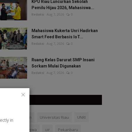
KPU Riau Luncurkan Sekolah
Pemilu Hijau 2026, Mahasiswa...
Redaksi
Aug 7, 2026
0
Mahasiswa Kukerta Unri Hadirkan
Smart Feed Berbasis IoT...
Redaksi
Aug 7, 2026
0
Ruang Kelas Darurat SMP Insani
Sorkam Mulai Digunakan
Redaksi
Aug 7, 2026
0
TAGS
Kemendikdasmen
Universitas Riau
UNRI
ectly in
UMRI
mahasiswa
uir
Pekanbaru