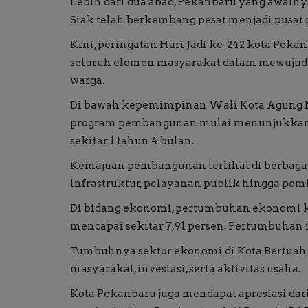
Lebih dari dua abad, Pekanbaru yang awalny
Siak telah berkembang pesat menjadi pusat
Kini, peringatan Hari Jadi ke-242 kota P
seluruh elemen masyarakat dalam mewuju
warga.
Di bawah kepemimpinan Wali Kota Agung N
program pembangunan mulai menunjukkan h
sekitar 1 tahun 4 bulan.
Kemajuan pembangunan terlihat di berbagai 
infrastruktur, pelayanan publik hingga pe
Di bidang ekonomi, pertumbuhan ekonomi k
mencapai sekitar 7,91 persen. Pertumbuhan 
Tumbuhnya sektor ekonomi di Kota Bertuah
masyarakat, investasi, serta aktivitas usaha.
Kota Pekanbaru juga mendapat apresiasi dar