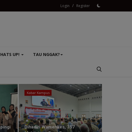
/
Login
Register
HATS UP!
TAU NGGAK?
Kabar Kampus
Kabar Kampu
pingi
Dihadiri Wamenkes, 357