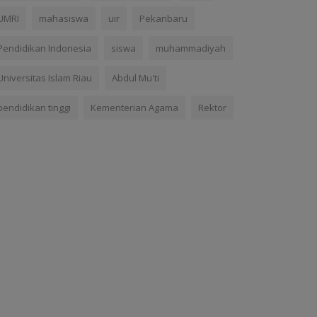
UMRI
mahasiswa
uir
Pekanbaru
Pendidikan Indonesia
siswa
muhammadiyah
Universitas Islam Riau
Abdul Mu'ti
pendidikan tinggi
Kementerian Agama
Rektor