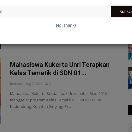
Khamidi Setyo Budi
Aug 7, 2026
0
Subscr
Menteri Besar Perlis berkunjung ke kampus Universitas
Muhammadiyah Riau. Kunjungan ini diharap semakin
No, thanks
memperkuat hubungan kedua n...
Mahasiswa Kukerta Unri Terapkan
Kelas Tematik di SDN 01...
Redaksi
Aug 7, 2026
0
Mahasiswa Kukerta Berdampak Universitas Riau 2026
menggelar program Kelas Tematik di SDN 011 Pulau
Kedundung, Kuantan Singingi. Pr...