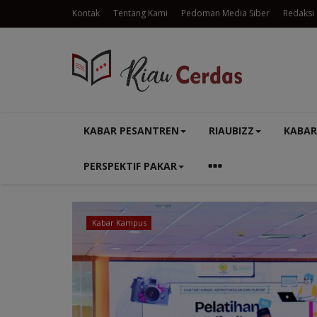
Kontak
Tentang Kami
Pedoman Media Siber
Redaksi
KABAR PESANTREN
RIAUBIZZ
KABAR
PERSPEKTIF PAKAR
Kabar Kampus