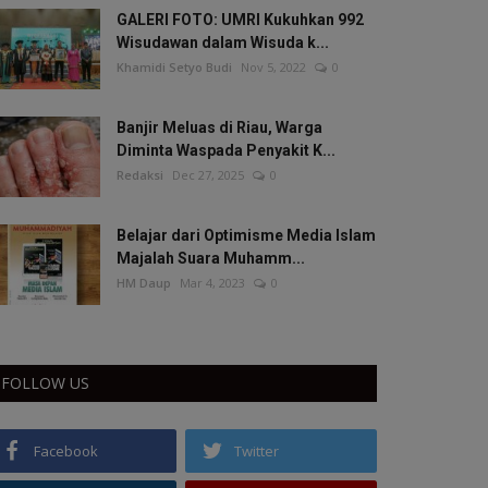
GALERI FOTO: UMRI Kukuhkan 992
Wisudawan dalam Wisuda k...
Khamidi Setyo Budi
Nov 5, 2022
0
Banjir Meluas di Riau, Warga
Diminta Waspada Penyakit K...
Redaksi
Dec 27, 2025
0
Belajar dari Optimisme Media Islam
Majalah Suara Muhamm...
HM Daup
Mar 4, 2023
0
FOLLOW US
Facebook
Twitter