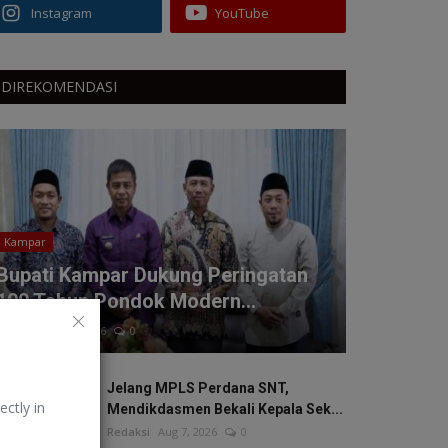
Instagram
YouTube
DIREKOMENDASI
Kampar
Bupati Kampar Dukung Peringatan
100 Tahun Pondok Modern...
Redaksi
Aug 7, 2026
0
Jelang MPLS Perdana SNT,
ectly in
Mendikdasmen Bekali Kepala Sek...
Redaksi
Aug 7, 2026
0