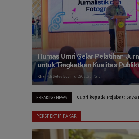
hun
Humas Umri Gelar Pelatihan Jurna
untuk Tingkatkan Kualitas Publi
Khamidi Setyo Budi
Jul 29, 2026
0
BMKG Prakirakan Riau Beraw
BREAKING NEWS
Puncak HGN 2025, Presiden 
Gubri kepada Pejabat: Saya
PERSPEKTIF PAKAR