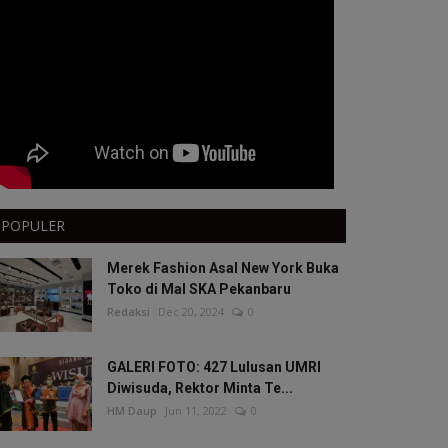
POPULER
Merek Fashion Asal New York Buka
Toko di Mal SKA Pekanbaru
Redaksi
Dec 20, 2024
0
GALERI FOTO: 427 Lulusan UMRI
Diwisuda, Rektor Minta Te...
HM Daup
Jun 11, 2022
0