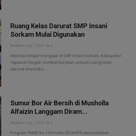
Ruang Kelas Darurat SMP Insani
Sorkam Mulai Digunakan
Redaksi
Aug 7, 2026
0
Aktivitas belajar mengajar di SMP Insani Sorkam, Kabupaten
Tapanuli Tengah, kembali berjalan setelah ruang kelas
darurat diresmika...
Sumur Bor Air Bersih di Musholla
Alfaizin Langgam Diram...
Redaksi
Aug 7, 2026
0
Program TMMD ke-129 Kodim 0313/KPR menuntaskan