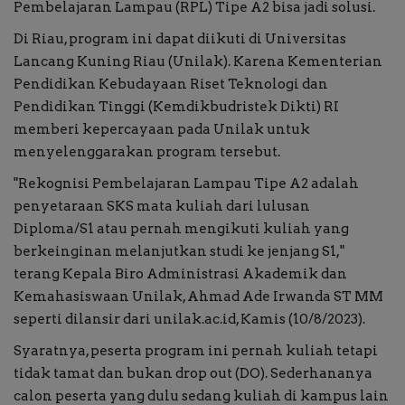
Pembelajaran Lampau (RPL) Tipe A2 bisa jadi solusi.
Di Riau, program ini dapat diikuti di Universitas
Buku
Lancang Kuning Riau (Unilak). Karena Kementerian
Pendidikan Kebudayaan Riset Teknologi dan
Alam Raya
Pendidikan Tinggi (Kemdikbudristek Dikti) RI
memberi kepercayaan pada Unilak untuk
Kolom
menyelenggarakan program tersebut.
Galeri Foto
"Rekognisi Pembelajaran Lampau Tipe A2 adalah
penyetaraan SKS mata kuliah dari lulusan
Diploma/S1 atau pernah mengikuti kuliah yang
berkeinginan melanjutkan studi ke jenjang S1,"
terang Kepala Biro Administrasi Akademik dan
Kemahasiswaan Unilak, Ahmad Ade Irwanda ST MM
seperti dilansir dari unilak.ac.id, Kamis (10/8/2023).
Syaratnya, peserta program ini pernah kuliah tetapi
tidak tamat dan bukan drop out (DO). Sederhananya
calon peserta yang dulu sedang kuliah di kampus lain