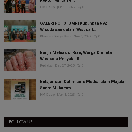
Rektor Minta Te...
HM Daup
Jun 11, 2022
0
GALERI FOTO: UMRI Kukuhkan 992
Wisudawan dalam Wisuda k...
Khamidi Setyo Budi
Nov 5, 2022
0
Banjir Meluas di Riau, Warga Diminta
Waspada Penyakit K...
Redaksi
Dec 27, 2025
0
Belajar dari Optimisme Media Islam Majalah
Suara Muhamm...
HM Daup
Mar 4, 2023
0
FOLLOW US