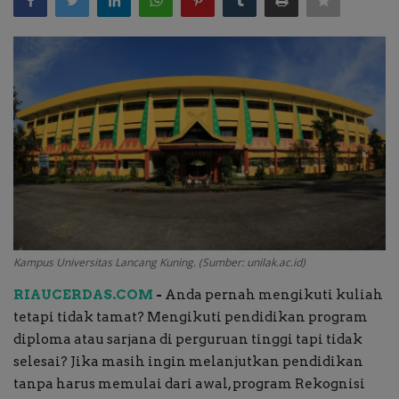
Kabar Kampus
Kabar Sekolah
Kabar Madrasah
Whats Up!
Tau Nggak?
Perspektif Pakar
Kampus Universitas Lancang Kuning. (Sumber: unilak.ac.id)
RIAUCERDAS.COM
-
Anda pernah mengikuti kuliah
Pariwara
tetapi tidak tamat? Mengikuti pendidikan program
diploma atau sarjana di perguruan tinggi tapi tidak
Kabar Beasiswa
selesai? Jika masih ingin melanjutkan pendidikan
tanpa harus memulai dari awal, program Rekognisi
Vocation Ways