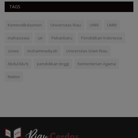
TAGS
Kemendikdasmen
Universitas Riau
UNRI
UMRI
mahasiswa
uir
Pekanbaru
Pendidikan Indonesia
siswa
muhammadiyah
Universitas Islam Riau
Abdul Mu'ti
pendidikan tinggi
Kementerian Agama
Rektor