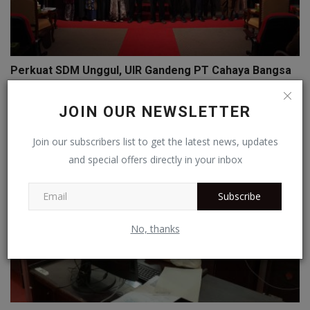
Perkuat SDM Unggul, UIR Gandeng PT Cahaya Bangsa
Harapa...
Redaksi
Feb 5, 2026
0
JOIN OUR NEWSLETTER
Join our subscribers list to get the latest news, updates
and special offers directly in your inbox
Subscribe
No, thanks