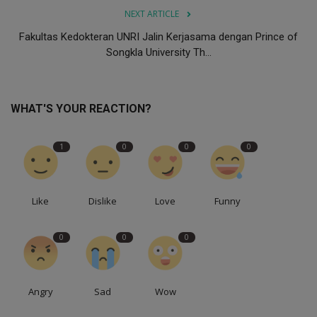
NEXT ARTICLE
Fakultas Kedokteran UNRI Jalin Kerjasama dengan Prince of
Songkla University Th...
WHAT'S YOUR REACTION?
1
0
0
0
Like
Dislike
Love
Funny
0
0
0
Angry
Sad
Wow