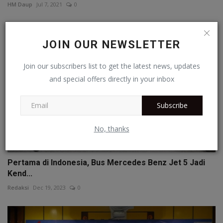
HM Daup
Jul 7, 2021
0
JOIN OUR NEWSLETTER
Join our subscribers list to get the latest news, updates
and special offers directly in your inbox
Subscribe
No, thanks
Pertama di Indonesia, Bus Mercedes Benz Jet 5 Jadi
Kend...
Redaksi
Dec 19, 2023
0