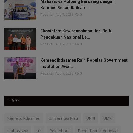
Mahasiswa Polbeng Bersaing dengan
Kampus Besar, Raih Ju...
Redaksi
Aug 7, 2026
0
Ekosistem Kewirausahaan Unri Raih
Pengakuan Nasional Le...
Redaksi
Aug 7, 2026
0
Kemendikdasmen Raih Popular Government
Institution Awar...
Redaksi
Aug 7, 2026
0
TAGS
Kemendikdasmen
Universitas Riau
UNRI
UMRI
mahasiswa
uir
Pekanbaru
Pendidikan Indonesia