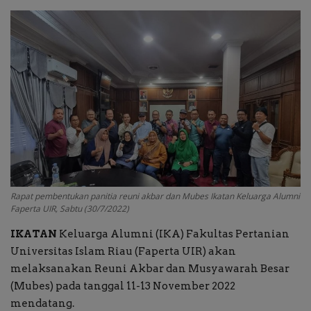
Kabar Kampus
Kabar Sekolah
Kabar Madrasah
Whats Up!
Tau Nggak?
Rapat pembentukan panitia reuni akbar dan Mubes Ikatan Keluarga Alumni
Perspektif Pakar
Faperta UIR, Sabtu (30/7/2022)
IKATAN
Keluarga Alumni (IKA) Fakultas Pertanian
Pariwara
Universitas Islam Riau (Faperta UIR) akan
melaksanakan Reuni Akbar dan Musyawarah Besar
Kabar Beasiswa
(Mubes) pada tanggal 11-13 November 2022
mendatang.
Vocation Ways