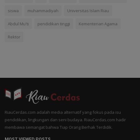
siswa
muhammadiyah
Universitas Islam Riau
Abdul Mu'ti
pendidikan tinggi
Kementerian Agama
Rektor
RiauCerdas.com adalah media alternatif yang fokus pada isu
pendidikan, lingkungan dan seni budaya. RiauCerdas.com hadir
membawa semangat bahwa Tiap Orang Berhak Terdidik.
MOST VIEWED POSTS