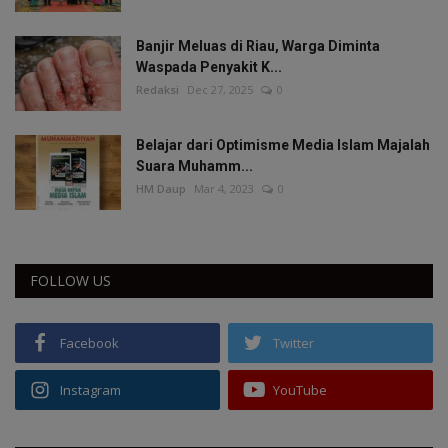
Banjir Meluas di Riau, Warga Diminta
Waspada Penyakit K...
Redaksi
Dec 27, 2025
0
Belajar dari Optimisme Media Islam Majalah
Suara Muhamm...
HM Daup
Mar 4, 2023
0
FOLLOW US
Facebook
Twitter
Instagram
YouTube