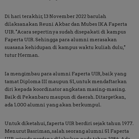
Di hari terakhir, 13 November 2022 barulah
dilaksanakan Reuni Akbar dan Mubes IKA Faperta
UIR. ''Acara sepertinya sudah disepakati di kampus
Faperta UIR. Sehingga para alumni merasakan
suasana kehidupan di kampus waktu kuliah dulu,''
tutur Herman.
Ia mengimbau para alumni Faperta UIR, baik yang
tamat Diploma III maupun S1, untuk mendaftarkan
diri kepada koordinator angkatan masing-masing.
Baik di Pekanbaru maupun di daerah. Ditargetkan,
ada 1.000 alumni yang akan berkumpul.
Untuk diketahui, faperta UIR berdiri sejak tahun 1977.
Menurut Basriman, salah seorang alumni S1 Faperta
UIR, wisuda perdana dilakukan pada tahun 1986. Ada