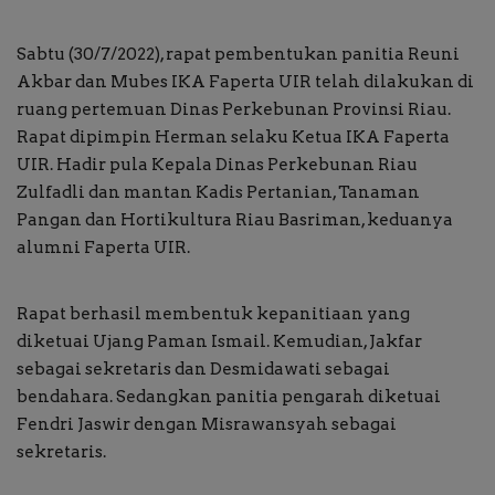
Buku
Sabtu (30/7/2022), rapat pembentukan panitia Reuni
Akbar dan Mubes IKA Faperta UIR telah dilakukan di
Alam Raya
ruang pertemuan Dinas Perkebunan Provinsi Riau.
Rapat dipimpin Herman selaku Ketua IKA Faperta
Kolom
UIR. Hadir pula Kepala Dinas Perkebunan Riau
Zulfadli dan mantan Kadis Pertanian, Tanaman
Galeri Foto
Pangan dan Hortikultura Riau Basriman, keduanya
alumni Faperta UIR.
Rapat berhasil membentuk kepanitiaan yang
diketuai Ujang Paman Ismail. Kemudian, Jakfar
sebagai sekretaris dan Desmidawati sebagai
bendahara. Sedangkan panitia pengarah diketuai
Fendri Jaswir dengan Misrawansyah sebagai
sekretaris.