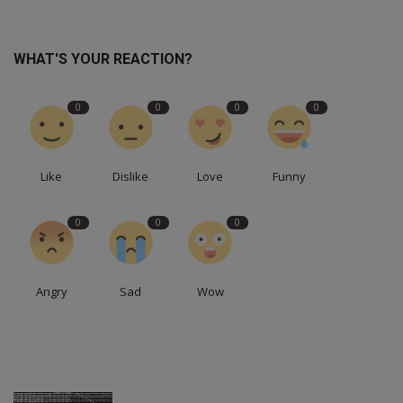
WHAT'S YOUR REACTION?
0
0
0
0
Like
Dislike
Love
Funny
0
0
0
Angry
Sad
Wow