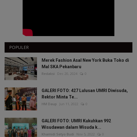
POPULER
Merek Fashion Asal New York Buka Toko di
Mal SKA Pekanbaru
Redaksi
Dec 20, 2024
0
GALERI FOTO: 427 Lulusan UMRI Diwisuda,
Rektor Minta Te...
HM Daup
Jun 11, 2022
0
GALERI FOTO: UMRI Kukuhkan 992
Wisudawan dalam Wisuda k...
Khamidi Setyo Budi
Nov 5, 2022
0