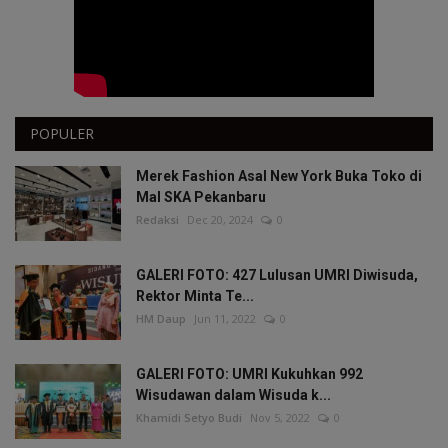
POPULER
Merek Fashion Asal New York Buka Toko di
Mal SKA Pekanbaru
Redaksi
Dec 20, 2024
0
GALERI FOTO: 427 Lulusan UMRI Diwisuda,
Rektor Minta Te...
HM Daup
Jun 11, 2022
0
GALERI FOTO: UMRI Kukuhkan 992
Wisudawan dalam Wisuda k...
Khamidi Setyo Budi
Nov 5, 2022
0