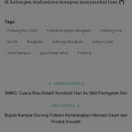
di kalangan mahasiswa maupun masyarakat luas.
(*)
Tags:
Polbeng Run 2026
Politeknik Negeri Bengkalis
Polbeng Fest
lari 5K
Bengkalis
olahraga Bengkalis
Johny Custer
event kampus
gaya hidup sehat
Polbeng
PREVIOUS ARTICLE
BMKG: Cuaca Riau Relatif Kondusif Hari Ini, Nihil Peringatan Dini
NEXT ARTICLE
Bupati Kampar Dorong Polkam Kembangkan Hilirisasi Sawit dan
Produk Inovatif