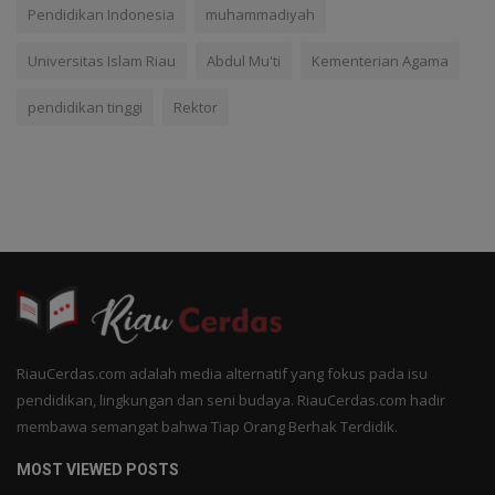
Pendidikan Indonesia
muhammadiyah
Universitas Islam Riau
Abdul Mu'ti
Kementerian Agama
pendidikan tinggi
Rektor
RiauCerdas.com adalah media alternatif yang fokus pada isu
pendidikan, lingkungan dan seni budaya. RiauCerdas.com hadir
membawa semangat bahwa Tiap Orang Berhak Terdidik.
MOST VIEWED POSTS