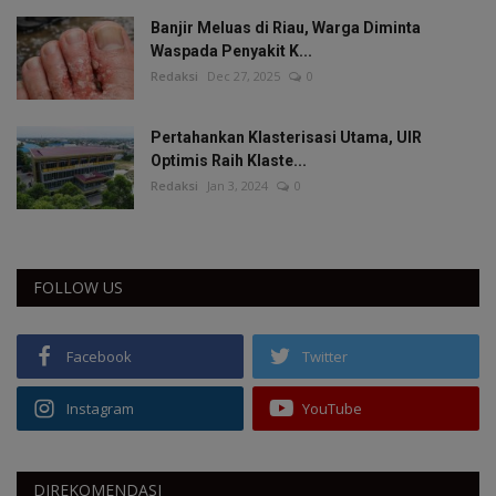
Banjir Meluas di Riau, Warga Diminta
Waspada Penyakit K...
Redaksi
Dec 27, 2025
0
Pertahankan Klasterisasi Utama, UIR
Optimis Raih Klaste...
Redaksi
Jan 3, 2024
0
FOLLOW US
Facebook
Twitter
Instagram
YouTube
DIREKOMENDASI