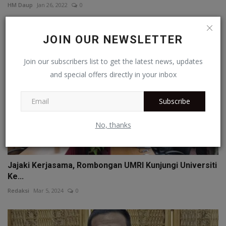
HM Daup
Jan 26, 2022
0
JOIN OUR NEWSLETTER
Join our subscribers list to get the latest news, updates
and special offers directly in your inbox
Subscribe
No, thanks
Jajaki Kerjasama, Rombongan UMRI Kunjungi Universiti
Ke...
Redaksi
Mar 5, 2024
0