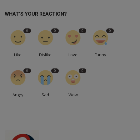
WHAT'S YOUR REACTION?
0
0
0
0
Like
Dislike
Love
Funny
0
0
0
Angry
Sad
Wow