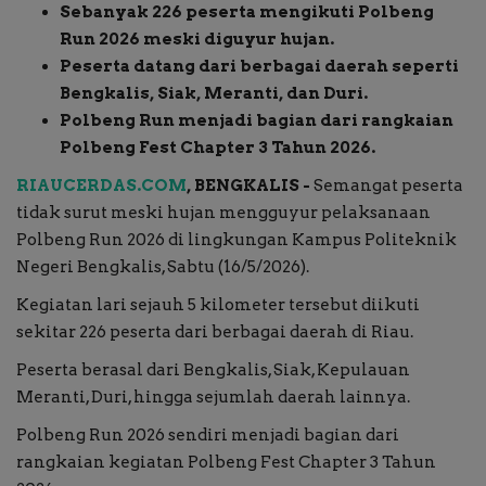
Sebanyak 226 peserta mengikuti Polbeng
Run 2026 meski diguyur hujan.
Buku
Peserta datang dari berbagai daerah seperti
Bengkalis, Siak, Meranti, dan Duri.
Alam Raya
Polbeng Run menjadi bagian dari rangkaian
Polbeng Fest Chapter 3 Tahun 2026.
Kolom
RIAUCERDAS.COM
, BENGKALIS -
Semangat peserta
tidak surut meski hujan mengguyur pelaksanaan
Galeri Foto
Polbeng Run 2026 di lingkungan Kampus Politeknik
Negeri Bengkalis, Sabtu (16/5/2026).
Kegiatan lari sejauh 5 kilometer tersebut diikuti
sekitar 226 peserta dari berbagai daerah di Riau.
Peserta berasal dari Bengkalis, Siak, Kepulauan
Meranti, Duri, hingga sejumlah daerah lainnya.
Polbeng Run 2026 sendiri menjadi bagian dari
rangkaian kegiatan Polbeng Fest Chapter 3 Tahun