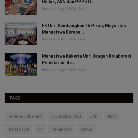
Unilak, ASN dan PPPK D...
Redaksi
Aug 6, 2026
0
FK Unri Kembangkan 15 Prodi, Mayoritas
Mahasiswa Berasa...
Redaksi
Aug 5, 2026
0
Mahasiswa Kukerta Unri Bangun Kolaborasi
Pelestarian Bu...
Redaksi
Aug 5, 2026
0
TAGS
Kemendikdasmen
Universitas Riau
UNRI
UMRI
mahasiswa
uir
Pekanbaru
siswa